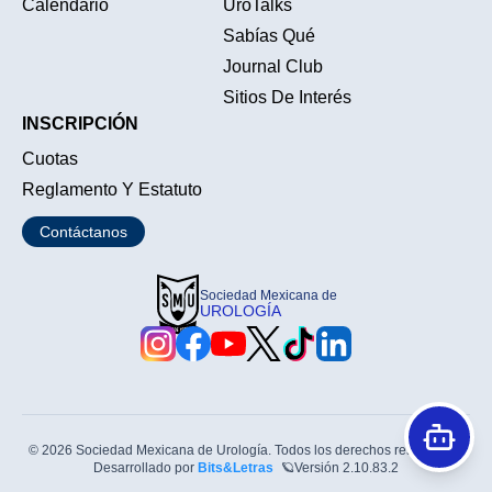
Calendario
UroTalks
Sabías Qué
Journal Club
Sitios De Interés
INSCRIPCIÓN
Cuotas
Reglamento Y Estatuto
Contáctanos
Sociedad Mexicana de
UROLOGÍA
© 2026 Sociedad Mexicana de Urología. Todos los derechos reservados.
Desarrollado por
Bits&Letras
🪐
Versión
2.10.83.2