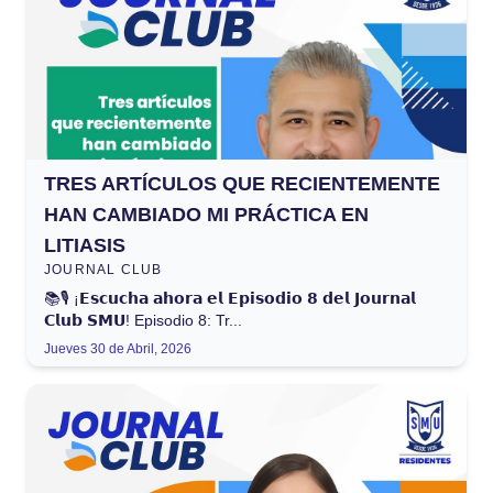
TRES ARTÍCULOS QUE RECIENTEMENTE
HAN CAMBIADO MI PRÁCTICA EN
LITIASIS
JOURNAL CLUB
📚🎙️ ¡𝗘𝘀𝗰𝘂𝗰𝗵𝗮 𝗮𝗵𝗼𝗿𝗮 𝗲𝗹 𝗘𝗽𝗶𝘀𝗼𝗱𝗶𝗼 𝟴 𝗱𝗲𝗹 𝗝𝗼𝘂𝗿𝗻𝗮𝗹
𝗖𝗹𝘂𝗯 𝗦𝗠𝗨! Episodio 8: Tr...
Jueves 30 de Abril, 2026