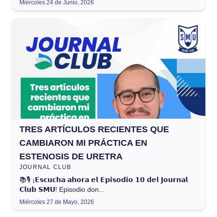
Miércoles 24 de Junio, 2026
TRES ARTÍCULOS RECIENTES QUE
CAMBIARON MI PRÁCTICA EN
ESTENOSIS DE URETRA
JOURNAL CLUB
📚🎙️ ¡𝗘𝘀𝗰𝘂𝗰𝗵𝗮 𝗮𝗵𝗼𝗿𝗮 𝗲𝗹 𝗘𝗽𝗶𝘀𝗼𝗱𝗶𝗼 𝟭𝟬 𝗱𝗲𝗹 𝗝𝗼𝘂𝗿𝗻𝗮𝗹
𝗖𝗹𝘂𝗯 𝗦𝗠𝗨! Episodio don...
Miércoles 27 de Mayo, 2026