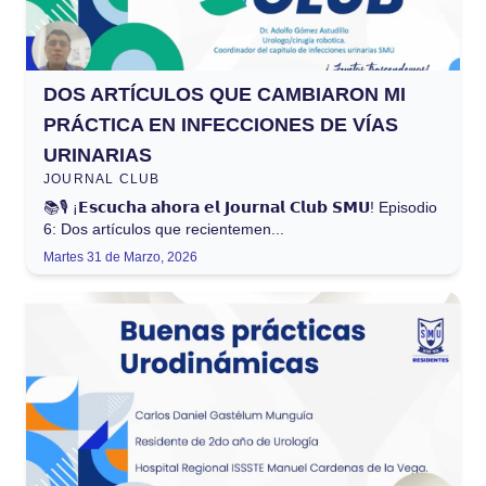
DOS ARTÍCULOS QUE CAMBIARON MI
PRÁCTICA EN INFECCIONES DE VÍAS
URINARIAS
JOURNAL CLUB
📚🎙️ ¡𝗘𝘀𝗰𝘂𝗰𝗵𝗮 𝗮𝗵𝗼𝗿𝗮 𝗲𝗹 𝗝𝗼𝘂𝗿𝗻𝗮𝗹 𝗖𝗹𝘂𝗯 𝗦𝗠𝗨! Episodio
6: Dos artículos que recientemen...
Martes 31 de Marzo, 2026