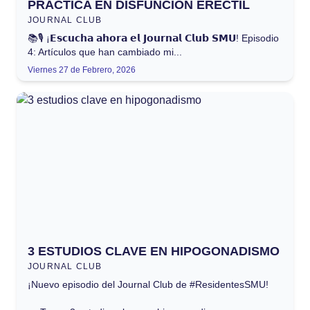
PRÁCTICA EN DISFUNCIÓN ERÉCTIL
JOURNAL CLUB
📚🎙️ ¡𝗘𝘀𝗰𝘂𝗰𝗵𝗮 𝗮𝗵𝗼𝗿𝗮 𝗲𝗹 𝗝𝗼𝘂𝗿𝗻𝗮𝗹 𝗖𝗹𝘂𝗯 𝗦𝗠𝗨! Episodio
4: Artículos que han cambiado mi...
Viernes 27 de Febrero, 2026
3 ESTUDIOS CLAVE EN HIPOGONADISMO
JOURNAL CLUB
¡Nuevo episodio del Journal Club de #ResidentesSMU!