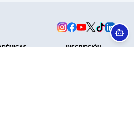
ADÉMICAS
INSCRIPCIÓN
Cuotas
tes
Reglamento Y Estatuto
Contáctanos
Desarrollado por
Bits&Letras
🪐
Versión
2.10.83.2