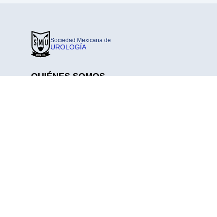
Sociedad Mexicana de
UROLOGÍA
QUIÉNES SOMOS
Nosotros
Consejo Directivo
Coordinaciones Y Comisiones
Pilares Consejo Directivo 2025-2027
Historia
Conociendo A Nuestra Membresía
© 2026 Sociedad Mexicana de Urología. Todos los derechos reservad