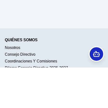
QUIÉNES SOMOS
Nosotros
Consejo Directivo
Coordinaciones Y Comisiones
Pilares Consejo Directivo 2025-2027
Historia
Conociendo A Nuestra Membresía
TENDENCIAS
ACTIVIDADES ACADÉMICAS
Noticias
Sesiones Académicas
Galería
Sesiones De Residentes