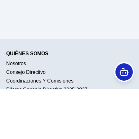
QUIÉNES SOMOS
Nosotros
Consejo Directivo
Coordinaciones Y Comisiones
Pilares Consejo Directivo 2025-2027
Historia
Conociendo A Nuestra Membresía
TENDENCIAS
ACTIVIDADES ACADÉMICAS
Noticias
Sesiones Académicas
Galería
Sesiones De Residentes