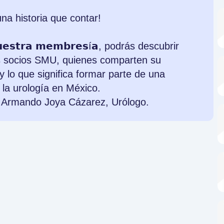
na historia que contar!
𝘂𝗲𝘀𝘁𝗿𝗮 𝗺𝗲𝗺𝗯𝗿𝗲𝘀í𝗮, podrás descubrir
s socios SMU, quienes comparten su
y lo que significa formar parte de una
la urología en México.
go Armando Joya Cázarez, Urólogo.