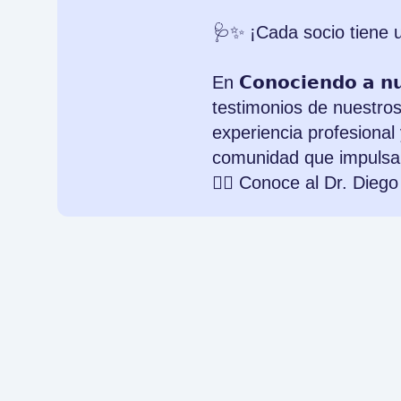
🩺✨ ¡Cada socio tiene u
En 𝗖𝗼𝗻𝗼𝗰𝗶𝗲𝗻𝗱𝗼 𝗮 
testimonios de nuestro
experiencia profesional 
comunidad que impulsa 
👨‍⚕️ Conoce al Dr. Die