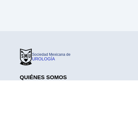
Sociedad Mexicana de
UROLOGÍA
QUIÉNES SOMOS
Nosotros
Consejo Directivo
Coordinaciones Y Comisiones
Pilares Consejo Directivo 2025-2027
Historia
Conociendo A Nuestra Membresía