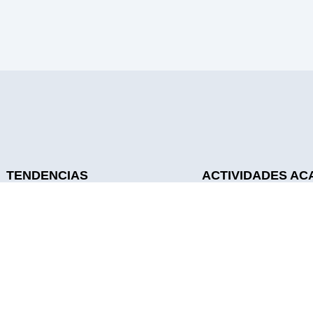
TENDENCIAS
ACTIVIDADES AC
Noticias
Sesiones Académicas
Galería
Sesiones De Residen
Calendario
UroTalks
Sabías Qué
Journal Club
Sitios De Interés