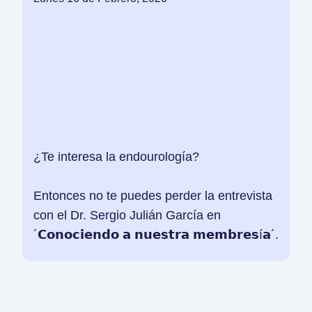
¿Te interesa la endourología?
Entonces no te puedes perder la entrevista
con el Dr. Sergio Julián García en
´𝗖𝗼𝗻𝗼𝗰𝗶𝗲𝗻𝗱𝗼 𝗮 𝗻𝘂𝗲𝘀𝘁𝗿𝗮 𝗺𝗲𝗺𝗯𝗿𝗲𝘀í𝗮´.