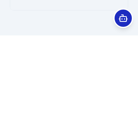
QUIÉNES SOMOS
Nosotros
Consejo Directivo
Coordinaciones Y Comisiones
Pilares Consejo Directivo 2025-2027
Historia
Conociendo A Nuestra Membresía
TENDENCIAS
ACTIVIDADES ACADÉMICAS
Noticias
Sesiones Académicas
Galería
Sesiones De Residentes
Calendario
UroTalks