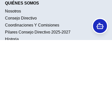
QUIÉNES SOMOS
Nosotros
Consejo Directivo
Coordinaciones Y Comisiones
Pilares Consejo Directivo 2025-2027
Historia
Conociendo A Nuestra Membresía
TENDENCIAS
ACTIVIDADES ACADÉMICAS
Noticias
Sesiones Académicas
Galería
Sesiones De Residentes
Calendario
UroTalks
Sabías Qué
Journal Club
Sitios De Interés
INSCRIPCIÓN
Cuotas