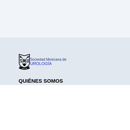
Sociedad Mexicana de
UROLOGÍA
QUIÉNES SOMOS
Nosotros
Consejo Directivo
Coordinaciones Y Comisiones
Pilares Consejo Directivo 2025-2027
Historia