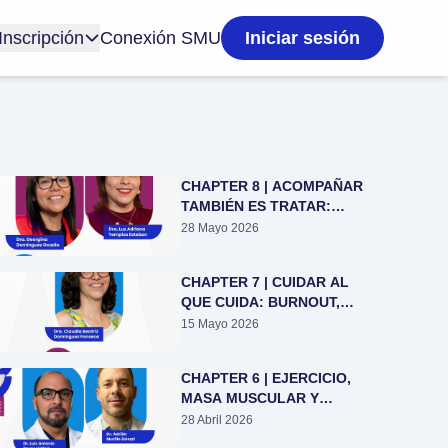
Inscripción
Conexión SMU
Iniciar sesión
CHAPTER 8 | ACOMPAÑAR
TAMBIÉN ES TRATAR:
CUIDADOS PALIATIVOS EN
28 Mayo 2026
CÁNCER UROLÓGICO
CHAPTER 7 | CUIDAR AL
QUE CUIDA: BURNOUT,
MINDFULNESS Y
15 Mayo 2026
BIENESTAR DEL URÓLOGO
CHAPTER 6 | EJERCICIO,
MASA MUSCULAR Y
TESTOSTERONA:
28 Abril 2026
BIENESTAR Y SALUD