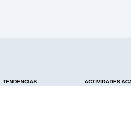
TENDENCIAS
ACTIVIDADES AC
Noticias
Sesiones Académicas
Galería
Sesiones De Residen
Calendario
UroTalks
Sabías Qué
Journal Club