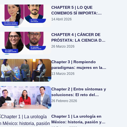
INTEGRAL.
CHAPTER 5 | LO QUE
COMEMOS SÍ IMPORTA:
¿CÓMO LA DIETA IMPACTA
14 Abril 2026
EN LA SALUD UROLÓGICA?
CHAPTER 4 | CÁNCER DE
PRÓSTATA: LA CIENCIA DE
DECIDIR EN EQUIPO
26 Marzo 2026
Chapter 3 | Rompiendo
paradigmas: mujeres en la
urología mexicana
13 Marzo 2026
Chapter 2 | Entre síntomas y
soluciones: El reto del
crecimiento prostático
26 Febrero 2026
obstructivo
Chapter 1 | La urología en
México: historia, pasión y