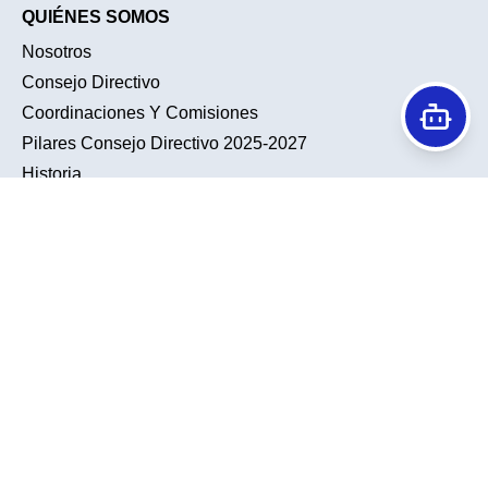
QUIÉNES SOMOS
Nosotros
Consejo Directivo
Coordinaciones Y Comisiones
Pilares Consejo Directivo 2025-2027
Historia
Conociendo A Nuestra Membresía
TENDENCIAS
ACTIVIDADES ACADÉMICAS
Noticias
Sesiones Académicas
Galería
Sesiones De Residentes
Calendario
UroTalks
Sabías Qué
Journal Club
Sitios De Interés
INSCRIPCIÓN
Cuotas