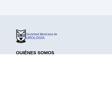
Sociedad Mexicana de
UROLOGÍA
QUIÉNES SOMOS
Nosotros
Consejo Directivo
Coordinaciones Y Comisiones
Pilares Consejo Directivo 2025-2027
Historia
Conociendo A Nuestra Membresía