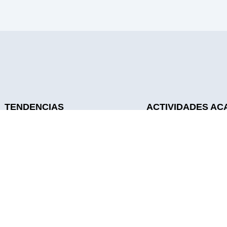
TENDENCIAS
ACTIVIDADES AC
Noticias
Sesiones Académicas
Galería
Sesiones De Residen
Calendario
UroTalks
Sabías Qué
Journal Club
Sitios De Interés