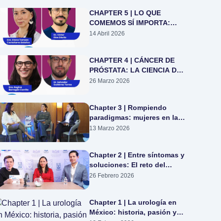
INTEGRAL.
CHAPTER 5 | LO QUE
COMEMOS SÍ IMPORTA:
¿CÓMO LA DIETA IMPACTA
14 Abril 2026
EN LA SALUD UROLÓGICA?
CHAPTER 4 | CÁNCER DE
PRÓSTATA: LA CIENCIA DE
DECIDIR EN EQUIPO
26 Marzo 2026
Chapter 3 | Rompiendo
paradigmas: mujeres en la
urología mexicana
13 Marzo 2026
Chapter 2 | Entre síntomas y
soluciones: El reto del
crecimiento prostático
26 Febrero 2026
obstructivo
Chapter 1 | La urología en
México: historia, pasión y