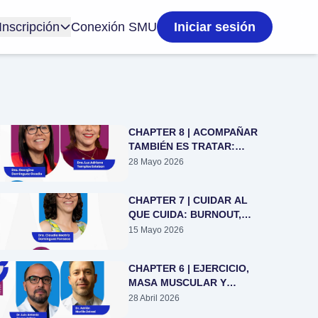
Inscripción
Conexión SMU
Iniciar sesión
CHAPTER 8 | ACOMPAÑAR
TAMBIÉN ES TRATAR:
CUIDADOS PALIATIVOS EN
28 Mayo 2026
CÁNCER UROLÓGICO
CHAPTER 7 | CUIDAR AL
QUE CUIDA: BURNOUT,
MINDFULNESS Y
15 Mayo 2026
BIENESTAR DEL URÓLOGO
CHAPTER 6 | EJERCICIO,
MASA MUSCULAR Y
TESTOSTERONA:
28 Abril 2026
BIENESTAR Y SALUD